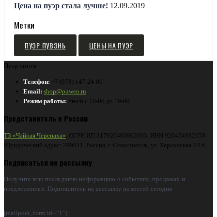
Цена на пуэр стала лучше!
12.09.2019
Метки
ПУЭР ПУВЭНЬ
ЦЕНЫ НА ПУЭР
Пуэр оптом
Телефон:
+7 (978) 147-24-00
Email:
shop@puwen.ru
Режим работы:
пн-сб с 10-00 до 19-00
Представитель в России
ТЗ «Чайная Черепаха»
, ОГРН ИП 317920400002693, ИНН 920454932058.
Юридический адрес: 299011, Россия, г. Севастополь, ул. Херсонская 2/16
Подписаться на рассылку
Получите всю последнюю информацию о событиях, продажах и
предложениях. Подпишитесь на рассылку новостей сегодня
[mailpoet_form id=”1″]