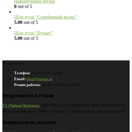
Наконечники весны
0
out of 5
Шэн пуэр "Серебряный волос"
5.00
out of 5
Шэн пуэр "Буланг"
5.00
out of 5
Пуэр оптом
Телефон:
+7 (978) 147-24-00
Email:
shop@puwen.ru
Режим работы:
пн-сб с 10-00 до 19-00
Представитель в России
ТЗ «Чайная Черепаха»
, ОГРН ИП 317920400002693, ИНН 920454932058.
Юридический адрес: 299011, Россия, г. Севастополь, ул. Херсонская 2/16
Подписаться на рассылку