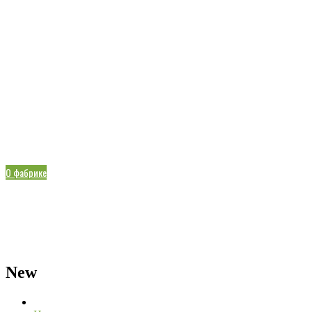
Впервые в России
Известный Китайский производитель пуэра – фабрика
Пувэнь
О фабрике
New