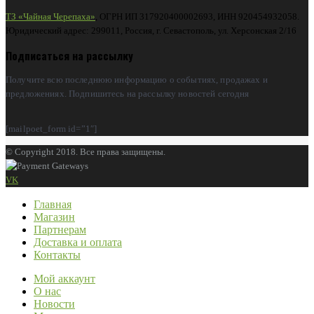
ТЗ «Чайная Черепаха»
, ОГРН ИП 317920400002693, ИНН 920454932058.
Юридический адрес: 299011, Россия, г. Севастополь, ул. Херсонская 2/16
Подписаться на рассылку
Получите всю последнюю информацию о событиях, продажах и
предложениях. Подпишитесь на рассылку новостей сегодня
[mailpoet_form id=”1″]
© Copyright 2018. Все права защищены.
VK
Главная
Магазин
Партнерам
Доставка и оплата
Контакты
Мой аккаунт
О нас
Новости