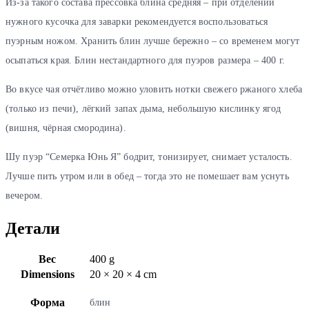
Из-за такого состава прессовка блина средняя – при отделении
нужного кусочка для заварки рекомендуется воспользоваться
пуэрным ножом. Хранить блин лучше бережно – со временем могут
осыпаться края. Блин нестандартного для пуэров размера – 400 г.
Во вкусе чая отчётливо можно уловить нотки свежего ржаного хлеба
(только из печи), лёгкий запах дыма, небольшую кислинку ягод
(вишня, чёрная смородина).
Шу пуэр “Семерка Юнь Я” бодрит, тонизирует, снимает усталость.
Лучше пить утром или в обед – тогда это не помешает вам уснуть
вечером.
Детали
Вес
400 g
Dimensions
20 × 20 × 4 cm
Форма
блин