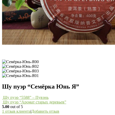
Шу пуэр “Семёрка Юнь Я”
Шу пуэр “5588” – Пувэнь
Шу пуэр “Аромат старых деревьев”
5.00
out of 5
1
отзыв клиента
|
Добавить отзыв