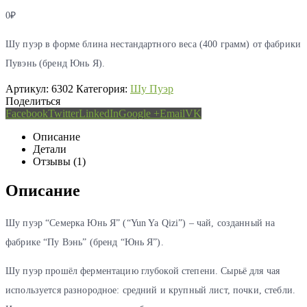
0
₽
Шy пуэр в форме блина нестандартного веса (400 грамм) от фабрики
Пувэнь (бренд Юнь Я).
Артикул:
6302
Категория:
Шу Пуэр
Поделиться
Facebook
Twitter
LinkedIn
Google +
Email
VK
Описание
Детали
Отзывы (1)
Описание
Шу пуэр “Семерка Юнь Я” (“Yun Ya Qizi”) – чай, созданный на
фабрике “Пу Вэнь” (бренд “Юнь Я”).
Шу пуэр прошёл ферментацию глубокой степени. Сырьё для чая
используется разнородное: средний и крупный лист, почки, стебли.