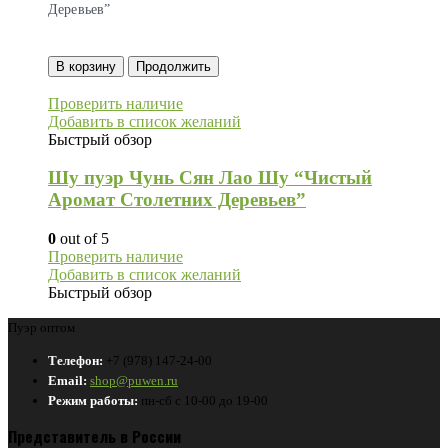
Деревьев”
В корзину
Продолжить
Проверить наличие
Добавить в список желаний
Быстрый обзор
Шу пуэр Чунь Сян Лао Шу “Чистый
Аромат Столетних Деревьев”
0
out of 5
Проверить наличие
Добавить в список желаний
Быстрый обзор
Пуэр оптом
Телефон:
+7 (978) 147-24-00
Email:
shop@puwen.ru
Режим работы:
пн-сб с 10-00 до 19-00
Представитель в России