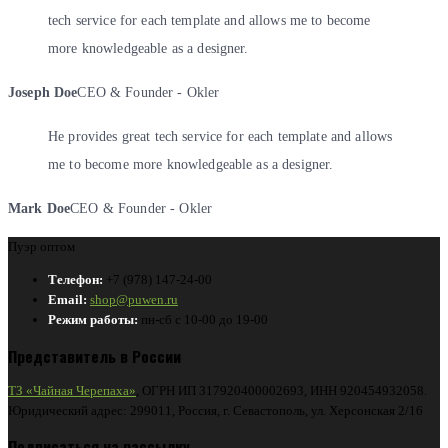
tech service for each template and allows me to become
more knowledgeable as a designer.
Joseph Doe
CEO & Founder - Okler
He provides great tech service for each template and allows
me to become more knowledgeable as a designer.
Mark Doe
CEO & Founder - Okler
Пуэр оптом
Телефон:
+7 (978) 147-24-00
Email:
shop@puwen.ru
Режим работы:
пн-сб с 10-00 до 19-00
Представитель в России
ТЗ «Чайная Черепаха»
, ОГРН ИП 317920400002693, ИНН 920454932058.
Юридический адрес: 299011, Россия, г. Севастополь, ул. Херсонская 2/16
Подписаться на рассылку