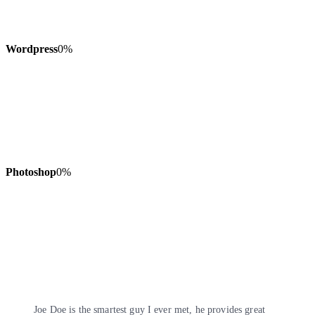
Wordpress
0
%
Photoshop
0
%
Joe Doe is the smartest guy I ever met, he provides great