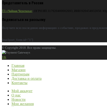
Представитель в России
ТЗ «Чайная Черепаха»
, ОГРН ИП 317920400002693, ИНН 920454932058. Юриди
Подписаться на рассылку
Получите всю последнюю информацию о событиях, продажах и предложени
[mailpoet_form id=”1″]
© Copyright 2018. Все права защищены.
VK
Главная
Магазин
Партнерам
Доставка и оплата
Контакты
Мой аккаунт
О нас
Новости
Мои желания