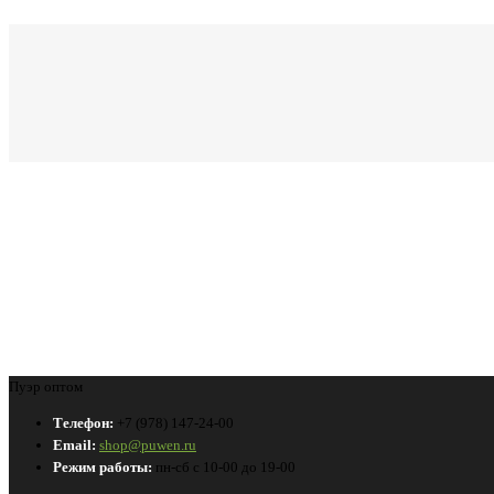
Пуэр оптом
Телефон:
+7 (978) 147-24-00
Email:
shop@puwen.ru
Режим работы:
пн-сб с 10-00 до 19-00