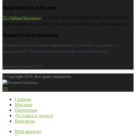
Представитель в России
ТЗ «Чайная Черепаха»
, ОГРН ИП 317920400002693, ИНН 920454932058.
Юридический адрес: 299011, Россия, г. Севастополь, ул. Херсонская 2/16
Подписаться на рассылку
Получите всю последнюю информацию о событиях, продажах и
предложениях. Подпишитесь на рассылку новостей сегодня
[mailpoet_form id=”1″]
© Copyright 2018. Все права защищены.
VK
Главная
Магазин
Партнерам
Доставка и оплата
Контакты
Мой аккаунт