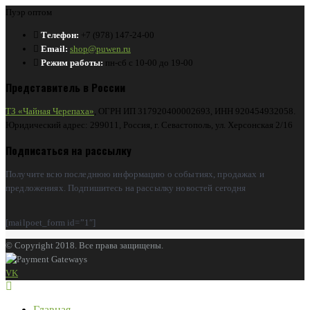
Пуэр оптом
Телефон:
+7 (978) 147-24-00
Email:
shop@puwen.ru
Режим работы:
пн-сб с 10-00 до 19-00
Представитель в России
ТЗ «Чайная Черепаха»
, ОГРН ИП 317920400002693, ИНН 920454932058.
Юридический адрес: 299011, Россия, г. Севастополь, ул. Херсонская 2/16
Подписаться на рассылку
Получите всю последнюю информацию о событиях, продажах и
предложениях. Подпишитесь на рассылку новостей сегодня
[mailpoet_form id=”1″]
© Copyright 2018. Все права защищены.
VK
Главная